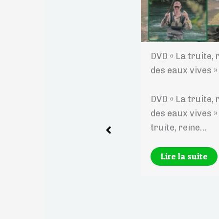
La pêche au féminin en
DVD « La truite, 
piémont Oloronais ~ Le
des eaux vives »
Pêcheur de France
N°379
DVD « La truite, 
des eaux vives »
Cet article « Pêche et
truite, reine…
Tourisme » de
décembre 2016
Lire la suite
transcrit un accueil
presse réalisé en
septembre…