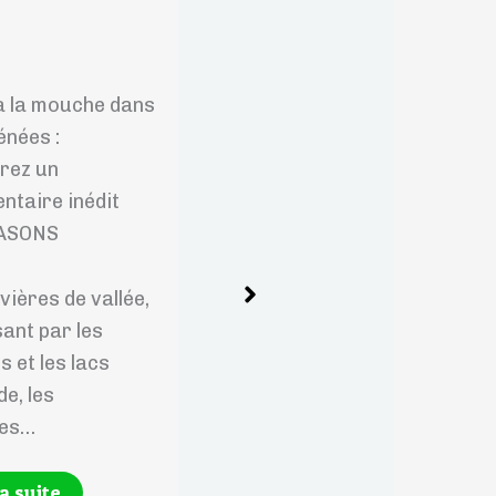
à la mouche dans
Sous l’onde
énées :
mystérieuse : mon
rez un
parcours raconté dans
ntaire inédit
la presse
EASONS
Observer, comprendre,
ivières de vallée,
transmettre. À
ant par les
l’occasion de
s et les lacs
l’ouverture de la truite
de, les
2026, un article de
ées…
presse…
la suite