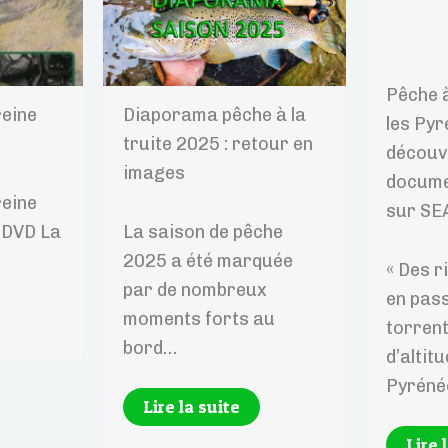
Pêche 
reine
Diaporama pêche à la
les Pyr
truite 2025 : retour en
découv
images
docume
reine
sur S
 DVD La
La saison de pêche
2025 a été marquée
« Des r
par de nombreux
en pass
moments forts au
torrent
bord…
d’altitu
Pyrén
Lire la suite
Lire 