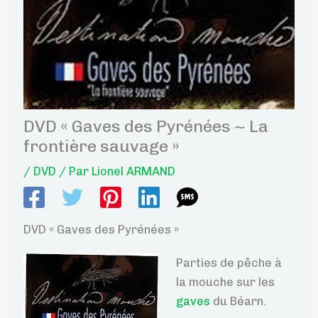
DVD « Gaves des Pyrénées ~ La
frontière sauvage »
/
DVD
/ Par
Lionel ARMAND
DVD « Gaves des Pyrénées »
Parties de pêche à
la mouche sur les
gaves
du Béarn.